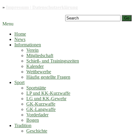
»
Impressum | Datenschutzerklärung
Go
Menu
Home
News
Informationen
Verein
Mitgliedschaft
Schieß- und Trainingszeiten
Kalender
Wettbewerbe
Häufig gestellte Fragen
Sport
Sportstätte
LP und KK-Kurzwaffe
LG und KK-Gewehr
GK-Kurzwaffe
GK-Langwaffe
Vorderlader
Bogen
Tradition
Geschichte