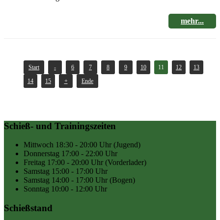
mehr...
Start
-
6
7
8
9
10
11
12
13
14
15
+
Ende
Schieß- und Trainingszeiten
Mittwoch
18:30 - 20:00 Uhr
(Jugend)
Donnerstag
17:00 - 22:00 Uhr
Freitag
17:00 - 20:00 Uhr
(Vorderlader)
Samstag
15:00 - 17:00 Uhr
Samstag
14:00 - 17:00 Uhr
(Bogen)
Sonntag
10:00 - 12:00 Uhr
Schießstand